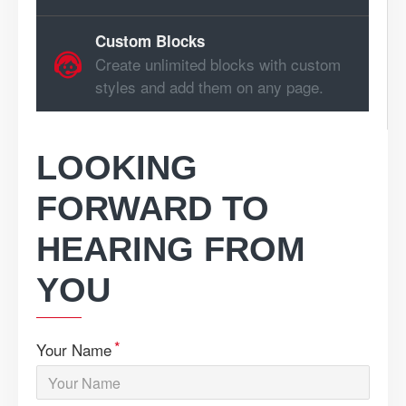
Custom Blocks
Create unlimited blocks with custom
styles and add them on any page.
LOOKING
FORWARD TO
HEARING FROM
YOU
Your Name