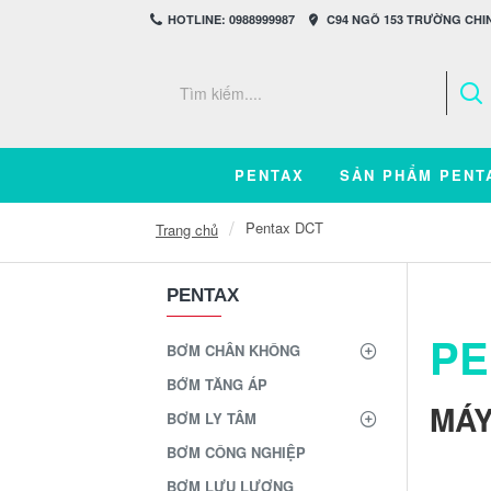
HOTLINE: 0988999987
C94 NGÕ 153 TRƯỜNG CHIN
PENTAX
SẢN PHẨM PENT
Pentax DCT
Trang chủ
PENTAX
PE
BƠM CHÂN KHÔNG
BỚM TĂNG ÁP
MÁY
BƠM LY TÂM
BƠM CÔNG NGHIỆP
BƠM LƯU LƯỢNG