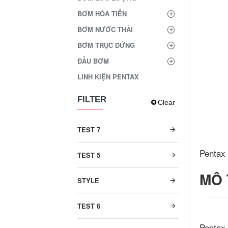
BƠM HỎA TIỄN
BƠM NƯỚC THẢI
BƠM TRỤC ĐỨNG
ĐẦU BƠM
LINH KIỆN PENTAX
FILTER
Clear
TEST 7
Pentax
TEST 5
MÔ 
STYLE
TEST 6
Pentax