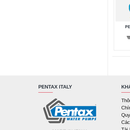
PE
PENTAX ITALY
KH
Thô
Chí
Quy
Các
Tài