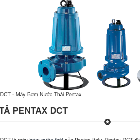
 DCT - Máy Bơm Nước Thải Pentax
TẢ PENTAX DCT
 DCT là máy
bơm nước thải
của Pentax Italy. Pentax DCT đ