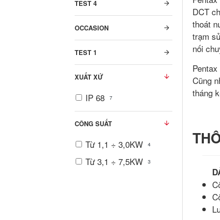
TEST 4
DCT ch
thoát n
OCCASION
trạm sử
nối chu
TEST 1
Pentax 
XUẤT XỨ
Cũng n
tháng k
IP 68
7
CÔNG SUẤT
THÔ
Từ 1,1 ÷ 3,0KW
4
Từ 3,1 ÷ 7,5KW
3
D
C
Cộ
Lư