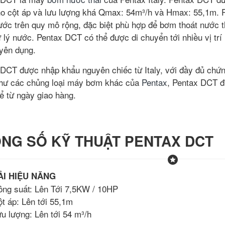
o cột áp và lưu lượng khá Qmax: 54m³/h và Hmax: 55,1m.
ước trên quy mô rộng, đặc biệt phù hợp để bơm thoát nước th
 lý nước. Pentax DCT có thể được di chuyển tới nhiều vị trí
yên dụng.
DCT được nhập khẩu nguyên chiếc từ Italy, với đầy đủ chứ
hư các chủng loại máy bơm khác của
Pentax
, Pentax DCT đ
ể từ ngày giao hàng.
NG SỐ KỸ THUẬT PENTAX DCT
ẢI HIỆU NĂNG
ông suất: Lên Tới 7,5KW / 10HP
t áp: Lên tới 55,1m
u lượng: Lên tới 54 m³/h