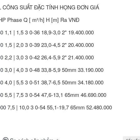
L
CÔNG SUẤT
ĐẶC TÍNH
HỌNG
ĐƠN GIÁ
HP
Phase
Q [ m³/h]
H [m]
Ra
VNĐ
60
1,1 | 1,5
3
0-36
18,9-3,0
2"
19.400.000
10
1,5 | 2,0
3
0-39
23,0-4,5
2"
20.400.000
10
2,2 | 3,0
3
0-42
26,4-5,9
2"
21.400.000
10
3,0 | 4,0
3
0-48
33,8-5,9
50mm
33.190.000
60
4,0 | 5,5
3
0-51
38,7-6,5
50mm
34.180.000
50
5,5 | 7,5
3
0-54
47,6-13,1
65mm
46.690.000
000
7,5 | 10,0
3
0-54
55,1-19,7
65mm
52.480.000