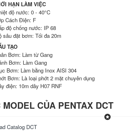
IỚI HẠN LÀM VIỆC
iệt độ nước: 0 - 40°C
ớp Cách Điện: F
ấp độ chống nước: IP 68
ộ sâu đặt bơm: Tối đa 20m
ẤU TẠO
hân Bơm: Làm từ Gang
ánh Bơm: Làm Gang
rục Bơm: Làm bằng Inox AISI 304
ớt Bơm: Là loại phớt 2 mặt chuyên dụng
ây điện: 10m dây H07 RNF
 MODEL CỦA PENTAX DCT
ad Catalog DCT