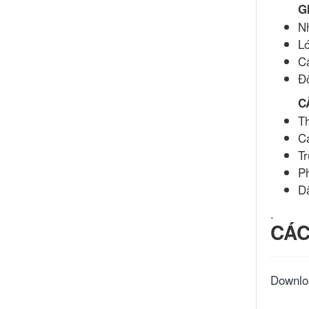
G
Nh
L
C
Đ
C
T
C
T
Ph
D
.
CÁC
Downlo