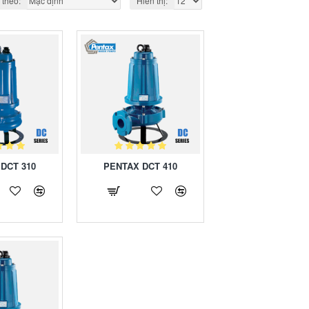
 theo:
Hiển thị:
DCT 310
PENTAX DCT 410