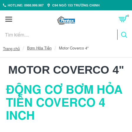
HOTLINE: 0988.999.987
C94 NGÕ 153 TRƯỜNG CHINH
0
Bơm Hỏa Tiễn
Motor Coverco 4"
Trang chủ
MOTOR COVERCO 4"
ĐỘNG CƠ BƠM HỎA
TIỄN COVERCO 4
INCH