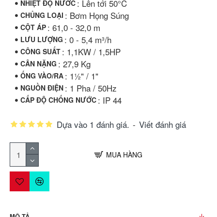
: Lên tới 50°C
NHIỆT ĐỘ NƯỚC
: Bơm Họng Súng
CHỦNG LOẠI
: 61,0 - 32,0 m
CỘT ÁP
: 0 - 5,4 m³/h
LƯU LƯỢNG
: 1,1KW / 1,5HP
CÔNG SUẤT
: 27,9 Kg
CÂN NẶNG
: 1½" / 1"
ỐNG VÀO/RA
: 1 Pha / 50Hz
NGUỒN ĐIỆN
: IP 44
CẤP ĐỘ CHỐNG NƯỚC
Dựa vào 1 đánh giá.
-
Viết đánh giá
MUA HÀNG
MÔ TẢ