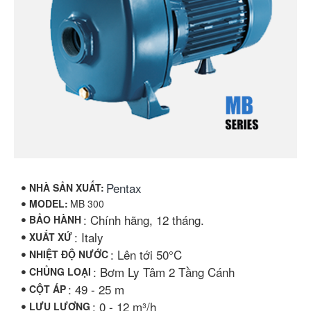
Pentax
NHÀ SẢN XUẤT:
MODEL:
MB 300
: Chính hãng, 12 tháng.
BẢO HÀNH
: Italy
XUẤT XỨ
: Lên tới 50°C
NHIỆT ĐỘ NƯỚC
: Bơm Ly Tâm 2 Tầng Cánh
CHỦNG LOẠI
: 49 - 25 m
CỘT ÁP
: 0 - 12 m³/h
LƯU LƯỢNG