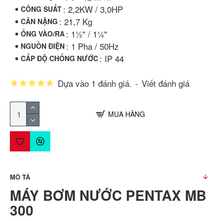
: 2,2KW / 3,0HP
CÔNG SUẤT
: 21,7 Kg
CÂN NẶNG
: 1½" / 1¼"
ỐNG VÀO/RA
: 1 Pha / 50Hz
NGUỒN ĐIỆN
: IP 44
CẤP ĐỘ CHỐNG NƯỚC
Dựa vào 1 đánh giá.
-
Viết đánh giá
MUA HÀNG
MÔ TẢ
MÁY BƠM NƯỚC PENTAX MB
300