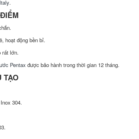
Italy
.
 ĐIỂM
chắn.
 hoạt động bền bỉ.
rất lớn.
ước Pentax
được bảo hành trong thời gian 12 tháng.
U TẠO
Inox 304.
03.