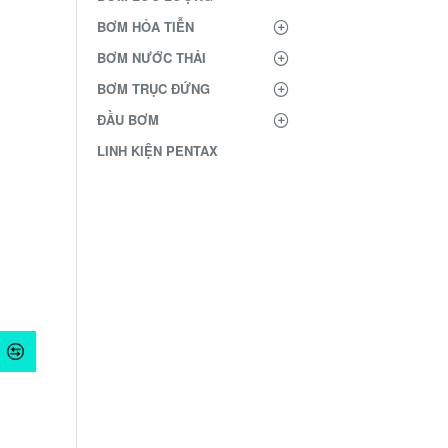
BƠM HỎA TIỄN
BƠM NƯỚC THẢI
BƠM TRỤC ĐỨNG
ĐẦU BƠM
LINH KIỆN PENTAX