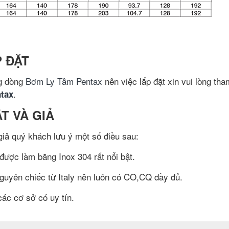
P ĐẶT
ng dòng
Bơm Ly Tâm Pentax
nên việc lắp đặt xin vui lòng th
.
tax
ẬT VÀ GIẢ
iả quý khách lưu ý một số điều sau:
ược làm băng Inox 304 rất nổi bật.
uyên chiếc từ Italy nên luôn có CO,CQ đầy đủ.
ác cơ sở có uy tín.