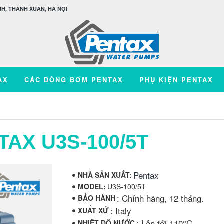
H, THANH XUÂN, HÀ NỘI
AX
CÁC DÒNG BƠM PENTAX
PHỤ KIỆN PENTAX
TAX U3S-100/5T
Pentax
NHÀ SẢN XUẤT:
MODEL:
U3S-100/5T
: Chính hãng, 12 tháng.
BẢO HÀNH
: Italy
XUẤT XỨ
: Lên tới 110°C
NHIỆT ĐỘ NƯỚC