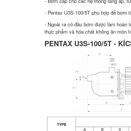
- Bơm cấp cho các hệ thống tăng áp, tướ
- Pentax U3S-100/5T phù hợp để bơm tă
- Ngoài ra có đầu bơm được làm hoàn t
thực phẩm và hóa chất không ăn mòn I
PENTAX U3S-100/5T - K