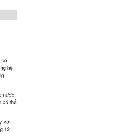
 có
ụng hệ
ng -
c nước,
n có thể
y với
g 12