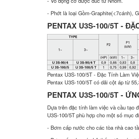
- Vỏ động cơ được đúc từ Nhôm.
- Phớt là loại Gồm-Graphite(<7cánh), Gr
PENTAX U3S-100/5T - ĐẶ
Pentax U3S-100/5T - Đặc Tính Làm Việ
Pentax U3S-100/5T có dải cột áp từ 55,
PENTAX U3S-100/5T - Ứ
Dựa trên đặc tính làm việc và cầu tạo
U3S-100/5T phù hợp cho một số mục đí
- Bơm cấp nước cho các tòa nhà cao tầ