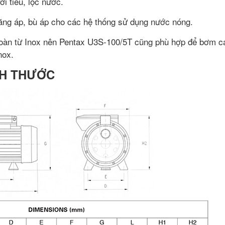
i tiêu, lọc nước.
ng áp, bù áp cho các hệ thống sử dụng nước nóng.
oàn từ Inox nên Pentax U3S-100/5T cũng phù hợp để bơm cá
nox.
ÍCH THƯỚC