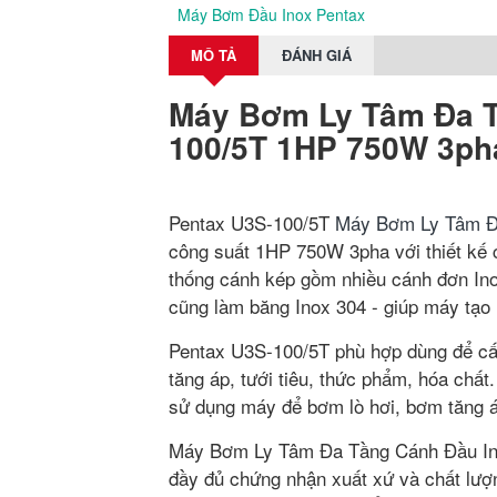
Máy Bơm Đầu Inox Pentax
MÔ TẢ
ĐÁNH GIÁ
Máy Bơm Ly Tâm Đa T
100/5T 1HP 750W 3ph
Pentax U3S-100/5T
Máy Bơm Ly Tâm Đ
công suất 1HP 750W 3pha với thiết kế
thống cánh kép gồm nhiều cánh đơn Ino
cũng làm băng Inox 304 - giúp máy tạo 
Pentax U3S-100/5T phù hợp dùng để cấ
tăng áp, tưới tiêu, thức phẩm, hóa chấ
sử dụng máy để bơm lò hơi, bơm tăng á
Máy Bơm Ly Tâm Đa Tầng Cánh Đầu Inox
đầy đủ chứng nhận xuất xứ và chất lư