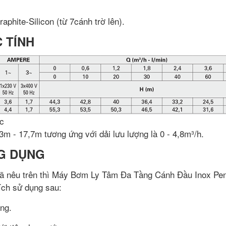
aphite-Silicon (từ 7cánh trờ lên).
C TÍNH
c
3m - 17,7m tương ứng với dải lưu lượng là 0 - 4,8m³/h.
NG DỤNG
 đã nêu trên thì Máy Bơm Ly Tâm Đa Tầng Cánh Đầu Inox Pe
ch sử dụng sau:
ng.