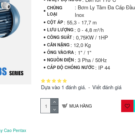
: Bơm Ly Tâm Đa Cấp Đầu
CHỦNG
LOẠI
Inox
: 55,3 - 17,7 m
CỘT ÁP
: 0 - 4,8 m³/h
LƯU LƯỢNG
: 0,75KW / 1HP
CÔNG SUẤT
: 12,0 Kg
CÂN NẶNG
: 1" / 1"
ỐNG VÀO/RA
: 3 Pha / 50Hz
NGUỒN ĐIỆN
: IP 44
CẤP ĐỘ CHỐNG NƯỚC
Dựa vào 1 đánh giá.
-
Viết đánh giá
MUA HÀNG
y Cao Pentax