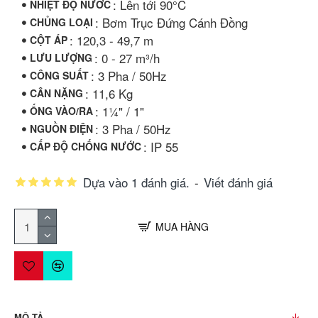
: Lên tới 90°C
NHIỆT ĐỘ NƯỚC
: Bơm Trục Đứng Cánh Đồng
CHỦNG LOẠI
: 120,3 - 49,7 m
CỘT ÁP
: 0 - 27 m³/h
LƯU LƯỢNG
: 3 Pha / 50Hz
CÔNG SUẤT
: 11,6 Kg
CÂN NẶNG
: 1¼" / 1"
ỐNG VÀO/RA
: 3 Pha / 50Hz
NGUỒN ĐIỆN
: IP 55
CẤP ĐỘ CHỐNG NƯỚC
Dựa vào 1 đánh giá.
-
Viết đánh giá
MUA HÀNG
MÔ TẢ