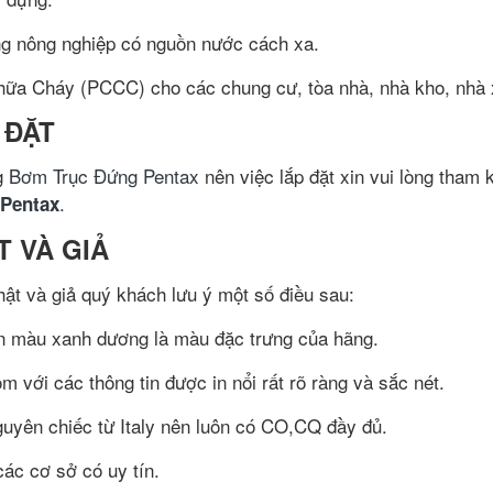
ng nông nghiệp có nguồn nước cách xa.
ữa Cháy (PCCC) cho các chung cư, tòa nhà, nhà kho, nhà
 ĐẶT
g
Bơm Trục Đứng Pentax
nên việc lắp đặt xin vui lòng tham 
.
Pentax
T VÀ GIẢ
ật và giả quý khách lưu ý một số điều sau:
n màu xanh dương là màu đặc trưng của hãng.
với các thông tin được in nổi rất rõ ràng và sắc nét.
yên chiếc từ Italy nên luôn có CO,CQ đầy đủ.
ác cơ sở có uy tín.