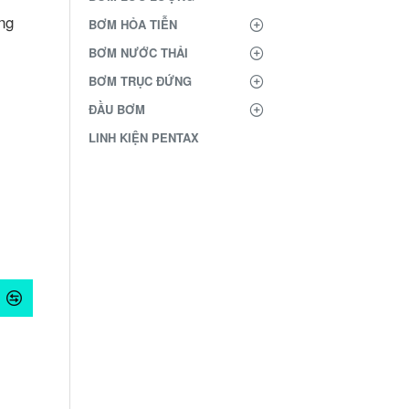
ng
BƠM HỎA TIỄN
BƠM NƯỚC THẢI
BƠM TRỤC ĐỨNG
ĐẦU BƠM
LINH KIỆN PENTAX