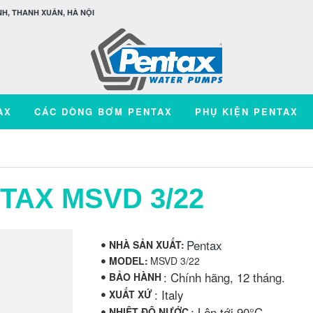
H, THANH XUÂN, HÀ NỘI
AX
CÁC DÒNG BƠM PENTAX
PHỤ KIỆN PENTAX
TAX MSVD 3/22
Pentax
NHÀ SẢN XUẤT:
MODEL:
MSVD 3/22
: Chính hãng, 12 tháng.
BẢO HÀNH
: Italy
XUẤT XỨ
: Lên tới 90°C
NHIỆT ĐỘ NƯỚC