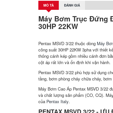
MÔ TẢ
ĐÁNH GIÁ
Máy Bơm Trục Đứng Đ
30HP 22KW
Pentax MSVD 3/22 thuộc dòng
Máy Bơm
công suất 30HP 22KW 3pha với thiết k
thống cánh kép gồm nhiều cánh đơn bằn
cột áp rất lớn và ổn định khi vận hành.
Pentax MSVD 3/22 phù hợp sử dụng cho
tầng, bơm phòng cháy chữa cháy, bơm c
Máy Bơm Cao Áp Pentax MSVD 3/22 được
và chất lượng sản phẩm (CO, CQ). Máy 
của
Pentax Italy
.
PENTAX MSVD 3/22 - ƯU 