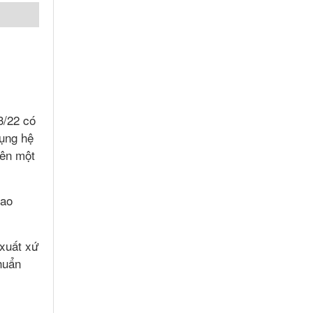
3/22 có
ụng hệ
nên một
cao
xuất xứ
huẩn