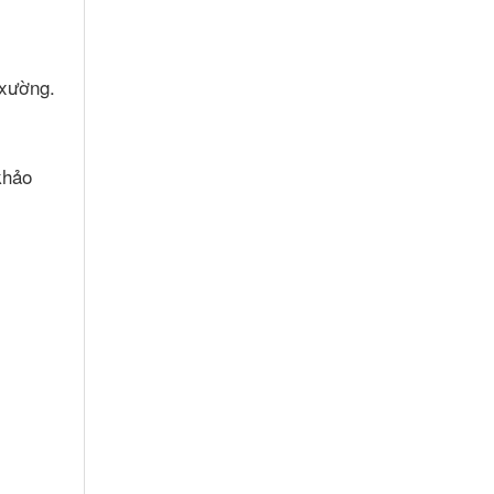
 xường.
khảo