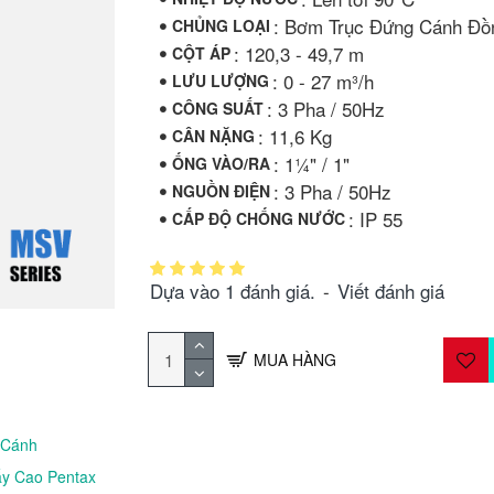
: Bơm Trục Đứng Cánh Đồ
CHỦNG LOẠI
: 120,3 - 49,7 m
CỘT ÁP
: 0 - 27 m³/h
LƯU LƯỢNG
: 3 Pha / 50Hz
CÔNG SUẤT
: 11,6 Kg
CÂN NẶNG
: 1¼" / 1"
ỐNG VÀO/RA
: 3 Pha / 50Hz
NGUỒN ĐIỆN
: IP 55
CẤP ĐỘ CHỐNG NƯỚC
Dựa vào 1 đánh giá.
-
Viết đánh giá
MUA HÀNG
 Cánh
y Cao Pentax